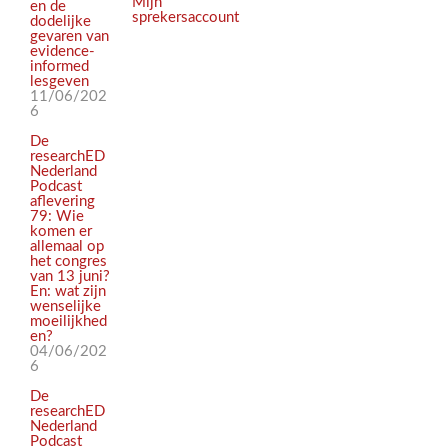
Mijn
en de
sprekersaccount
dodelijke
gevaren van
evidence-
informed
lesgeven
11/06/202
6
De
researchED
Nederland
Podcast
aflevering
79: Wie
komen er
allemaal op
het congres
van 13 juni?
En: wat zijn
wenselijke
moeilijkhed
en?
04/06/202
6
De
researchED
Nederland
Podcast