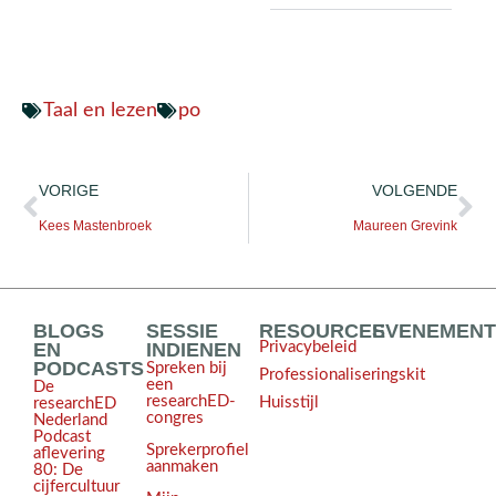
Taal en lezen
po
VORIGE
VOLGENDE
Kees Mastenbroek
Maureen Grevink
BLOGS
SESSIE
RESOURCES
EVENEMEN
EN
INDIENEN
Privacybeleid
PODCASTS
Spreken bij
Professionaliseringskit
een
De
researchED-
Huisstijl
researchED
congres
Nederland
Podcast
Sprekerprofiel
aflevering
aanmaken
80: De
cijfercultuur