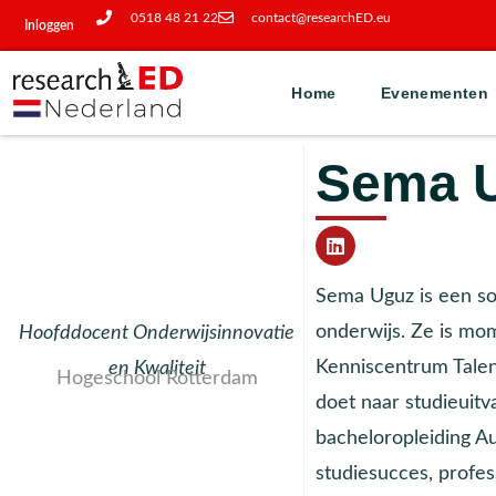
0518 48 21 22
contact@researchED.eu
Inloggen
Home
Evenementen
Sema 
Sema Uguz is een so
onderwijs. Ze is mo
Hoofddocent Onderwijsinnovatie
Kenniscentrum Talen
en Kwaliteit
Hogeschool Rotterdam
doet naar studieuitv
bacheloropleiding Au
studiesucces, profes