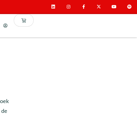
zoek
j de