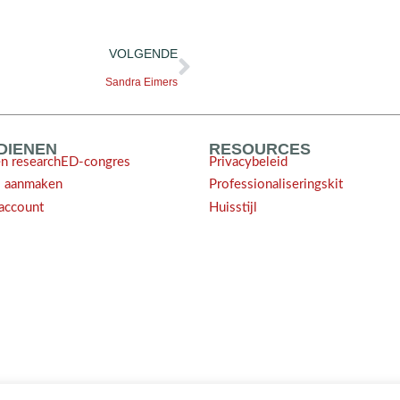
VOLGENDE
Sandra Eimers
NDIENEN
RESOURCES
en researchED-congres
Privacybeleid
l aanmaken
Professionaliseringskit
account
Huisstijl