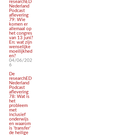
researchED
Nederland
Podcast
aflevering
79: Wie
komen er
allemaal op
het congres
van 13 juni?
En: wat zijn
wenselijke
moeilijkhed
en?
04/06/202
6
De
researchED
Nederland
Podcast
aflevering
78: Wat is
het
probleem
met
inclusief
onderwijs
en waarom
is ‘transfer’
de heilige