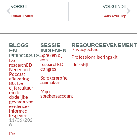
VORIGE
VOLGENDE
Esther Kortus
Selin Azra Top
BLOGS
SESSIE
RESOURCES
EVENEMEN
EN
INDIENEN
Privacybeleid
PODCASTS
Spreken bij
Professionaliseringskit
een
De
researchED-
Huisstijl
researchED
congres
Nederland
Podcast
Sprekerprofiel
aflevering
aanmaken
80: De
cijfercultuur
Mijn
en de
sprekersaccount
dodelijke
gevaren van
evidence-
informed
lesgeven
11/06/202
6
De