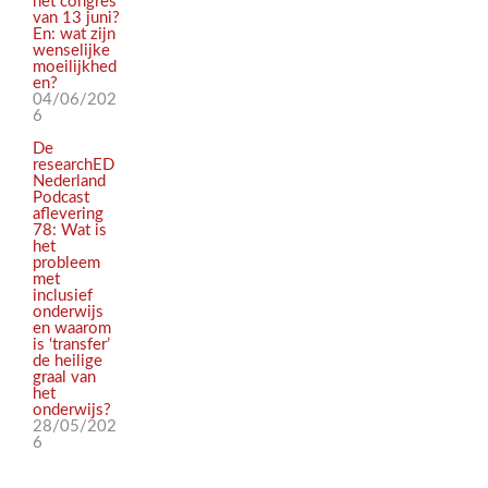
het congres
van 13 juni?
En: wat zijn
wenselijke
moeilijkhed
en?
04/06/202
6
De
researchED
Nederland
Podcast
aflevering
78: Wat is
het
probleem
met
inclusief
onderwijs
en waarom
is ‘transfer’
de heilige
graal van
het
onderwijs?
28/05/202
6