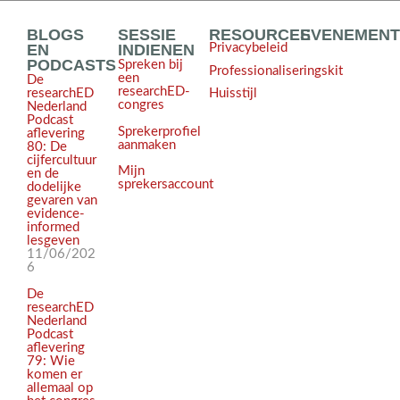
BLOGS
SESSIE
RESOURCES
EVENEMEN
EN
INDIENEN
Privacybeleid
PODCASTS
Spreken bij
Professionaliseringskit
een
De
researchED-
Huisstijl
researchED
congres
Nederland
Podcast
Sprekerprofiel
aflevering
aanmaken
80: De
cijfercultuur
Mijn
en de
sprekersaccount
dodelijke
gevaren van
evidence-
informed
lesgeven
11/06/202
6
De
researchED
Nederland
Podcast
aflevering
79: Wie
komen er
allemaal op