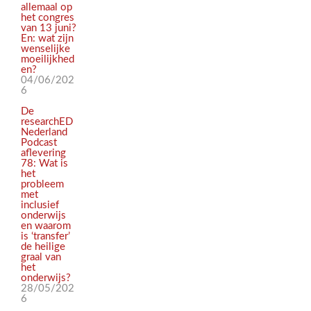
allemaal op
het congres
van 13 juni?
En: wat zijn
wenselijke
moeilijkhed
en?
04/06/202
6
De
researchED
Nederland
Podcast
aflevering
78: Wat is
het
probleem
met
inclusief
onderwijs
en waarom
is ‘transfer’
de heilige
graal van
het
onderwijs?
28/05/202
6