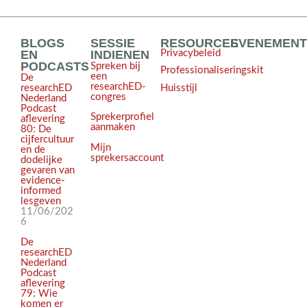
BLOGS
SESSIE
RESOURCES
EVENEMEN
EN
INDIENEN
Privacybeleid
PODCASTS
Spreken bij
Professionaliseringskit
een
De
researchED-
Huisstijl
researchED
congres
Nederland
Podcast
Sprekerprofiel
aflevering
aanmaken
80: De
cijfercultuur
Mijn
en de
sprekersaccount
dodelijke
gevaren van
evidence-
informed
lesgeven
11/06/202
6
De
researchED
Nederland
Podcast
aflevering
79: Wie
komen er