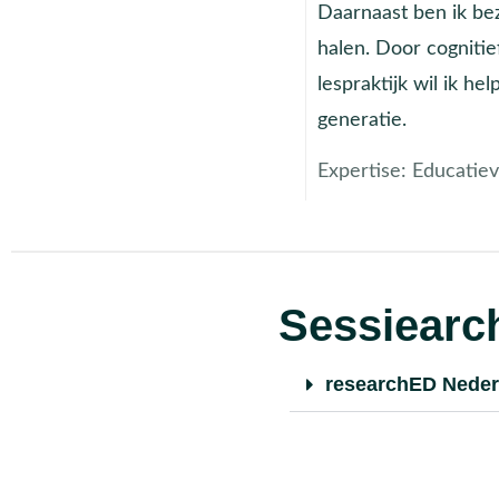
Daarnaast ben ik bez
halen. Door cogniti
lespraktijk wil ik h
generatie.
Expertise:
Educatie
Sessiearch
researchED Neder