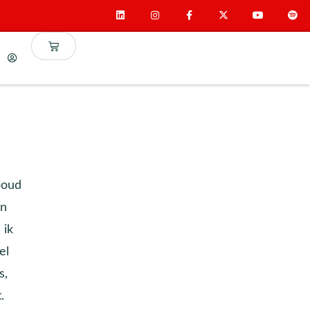
boud
in
 ik
el
s,
.