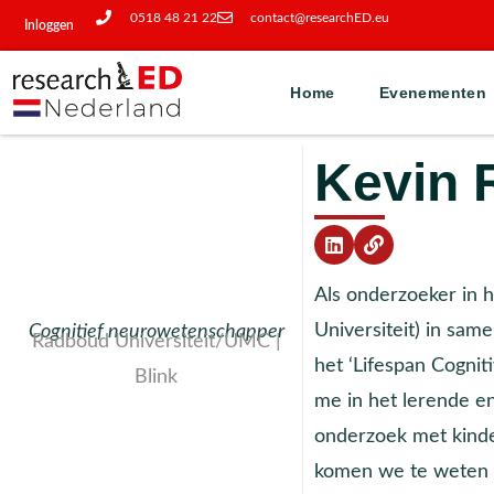
0518 48 21 22
contact@researchED.eu
Inloggen
Home
Evenementen
Kevin 
Als onderzoeker in h
Universiteit) in sam
Cognitief neurowetenschapper
Radboud Universiteit/UMC |
het ‘Lifespan Cogni
Blink
me in het lerende e
onderzoek met kinde
komen we te weten h