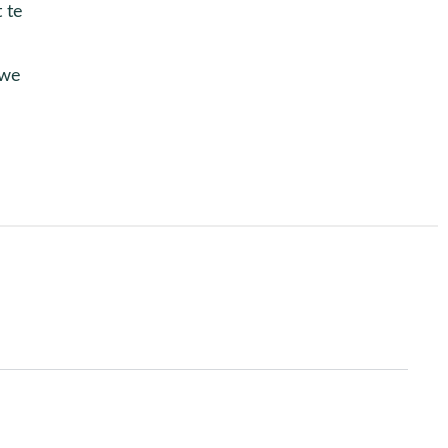
 te
uwe