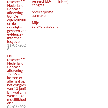
researchED-
Huisstijl
researchED
congres
Nederland
Podcast
Sprekerprofiel
aflevering
aanmaken
80: De
cijfercultuur
Mijn
en de
sprekersaccount
dodelijke
gevaren van
evidence-
informed
lesgeven
11/06/202
6
De
researchED
Nederland
Podcast
aflevering
79: Wie
komen er
allemaal op
het congres
van 13 juni?
En: wat zijn
wenselijke
moeilijkhed
en?
04/06/202