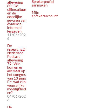
Sprekerprofiel
aflevering
aanmaken
80: De
cijfercultuur
Mijn
en de
sprekersaccount
dodelijke
gevaren van
evidence-
informed
lesgeven
11/06/202
6
De
researchED
Nederland
Podcast
aflevering
79: Wie
komen er
allemaal op
het congres
van 13 juni?
En: wat zijn
wenselijke
moeilijkhed
en?
04/06/202
6
De