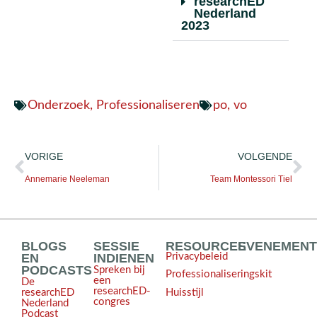
researchED
Nederland
2023
Onderzoek
,
Professionaliseren
po
,
vo
VORIGE
VOLGENDE
Annemarie Neeleman
Team Montessori Tiel
BLOGS
SESSIE
RESOURCES
EVENEMEN
EN
INDIENEN
Privacybeleid
PODCASTS
Spreken bij
Professionaliseringskit
een
De
researchED-
Huisstijl
researchED
congres
Nederland
Podcast