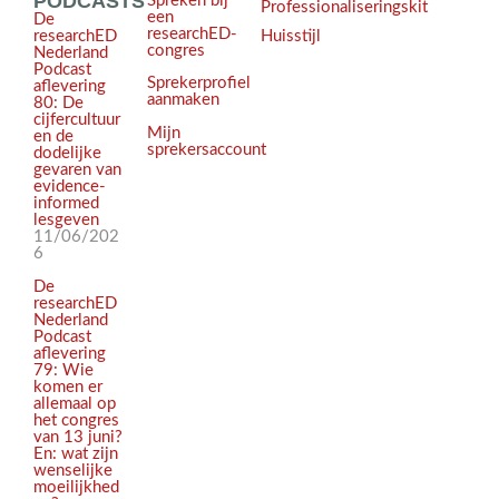
PODCASTS
Spreken bij
Professionaliseringskit
een
De
researchED-
Huisstijl
researchED
congres
Nederland
Podcast
Sprekerprofiel
aflevering
aanmaken
80: De
cijfercultuur
Mijn
en de
sprekersaccount
dodelijke
gevaren van
evidence-
informed
lesgeven
11/06/202
6
De
researchED
Nederland
Podcast
aflevering
79: Wie
komen er
allemaal op
het congres
van 13 juni?
En: wat zijn
wenselijke
moeilijkhed