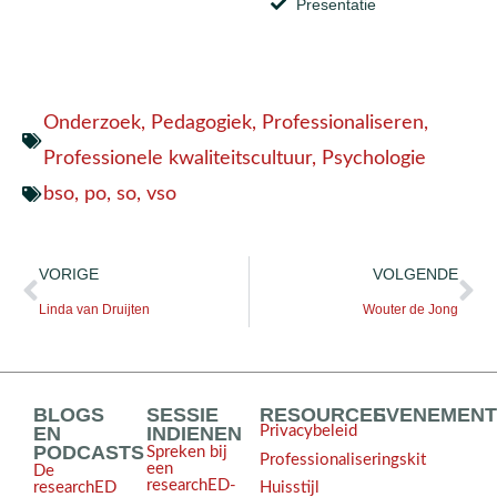
Presentatie
Onderzoek
,
Pedagogiek
,
Professionaliseren
,
Professionele kwaliteitscultuur
,
Psychologie
bso
,
po
,
so
,
vso
VORIGE
VOLGENDE
Linda van Druijten
Wouter de Jong
BLOGS
SESSIE
RESOURCES
EVENEMEN
EN
INDIENEN
Privacybeleid
PODCASTS
Spreken bij
Professionaliseringskit
een
De
researchED-
Huisstijl
researchED