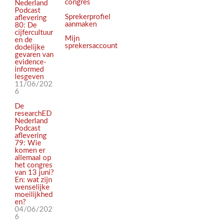
congres
Nederland
Podcast
Sprekerprofiel
aflevering
aanmaken
80: De
cijfercultuur
Mijn
en de
sprekersaccount
dodelijke
gevaren van
evidence-
informed
lesgeven
11/06/202
6
De
researchED
Nederland
Podcast
aflevering
79: Wie
komen er
allemaal op
het congres
van 13 juni?
En: wat zijn
wenselijke
moeilijkhed
en?
04/06/202
6