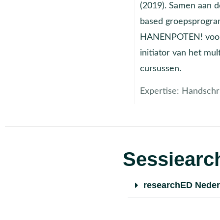
(2019). Samen aan de
based groepsprogram
HANENPOTEN! voor le
initiator van het mul
cursussen.
Expertise:
Handschri
Sessiearch
researchED Neder