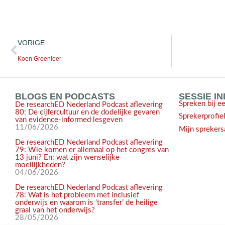
VORIGE
Koen Groenleer
BLOGS EN PODCASTS
SESSIE I
Spreken bij e
De researchED Nederland Podcast aflevering
80: De cijfercultuur en de dodelijke gevaren
Sprekerprofie
van evidence-informed lesgeven
11/06/2026
Mijn sprekers
De researchED Nederland Podcast aflevering
79: Wie komen er allemaal op het congres van
13 juni? En: wat zijn wenselijke
moeilijkheden?
04/06/2026
De researchED Nederland Podcast aflevering
78: Wat is het probleem met inclusief
onderwijs en waarom is ‘transfer’ de heilige
graal van het onderwijs?
28/05/2026