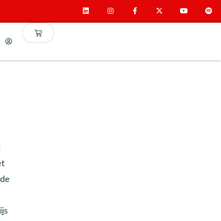
k
et
 de
js