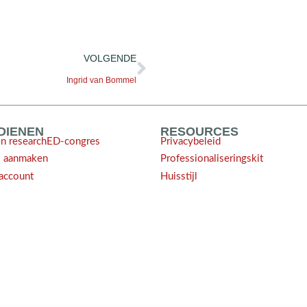
VOLGENDE
Ingrid van Bommel
NDIENEN
RESOURCES
en researchED-congres
Privacybeleid
l aanmaken
Professionaliseringskit
account
Huisstijl