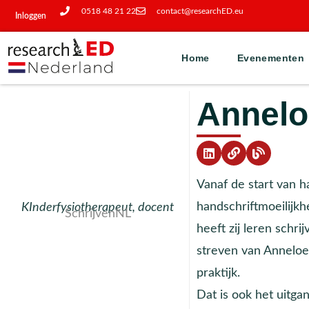
0518 48 21 22
contact@researchED.eu
Inloggen
Home
Evenementen
Annelo
Vanaf de start van
handschriftmoeilijkh
KInderfysiotherapeut, docent
SchrijvenNL
heeft zij leren schr
streven van Anneloes
praktijk.
Dat is ook het uitga