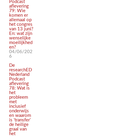
Podcast
aflevering
79: Wie
komen er
allemaal op
het congres
van 13 juni?
En: wat zijn
wenselijke
moeilijkhed
en?
04/06/202
6
De
researchED
Nederland
Podcast
aflevering
78: Wat is
het
probleem
met
inclusief
onderwijs
en waarom
is ‘transfer’
de heilige
graal van
het