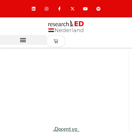
Docent vo
Atlascollege