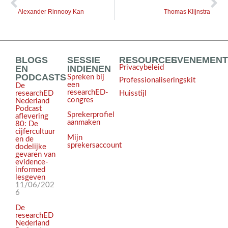
Alexander Rinnooy Kan
Thomas Klijnstra
BLOGS
SESSIE
RESOURCES
EVENEMEN
EN
INDIENEN
Privacybeleid
PODCASTS
Spreken bij
Professionaliseringskit
een
De
researchED-
Huisstijl
researchED
congres
Nederland
Podcast
Sprekerprofiel
aflevering
aanmaken
80: De
cijfercultuur
Mijn
en de
sprekersaccount
dodelijke
gevaren van
evidence-
informed
lesgeven
11/06/202
6
De
researchED
Nederland