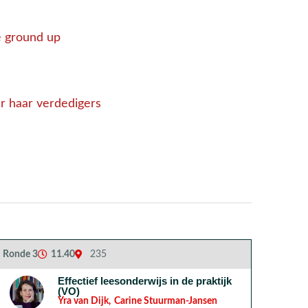
e ground up
r haar verdedigers
Ronde 3
11.40
235
Effectief leesonderwijs in de praktijk
(VO)
Yra van Dijk
,
Carine Stuurman-Jansen