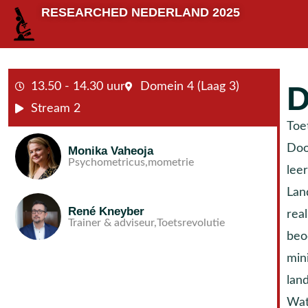
RESEARCHED NEDERLAND 2025
13.50 - 14.30 uur
Domein 4 (Laag 3)
D
Stream 2
Toe
Doo
Monika Vaheoja
Psychometricus,
mometrie
lee
Lan
René Kneyber
rea
Trainer & adviseur,
Toetsrevolutie
beo
min
lan
Wat 