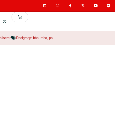
aliseren
Doelgroep:
hbo
,
mbo
,
po