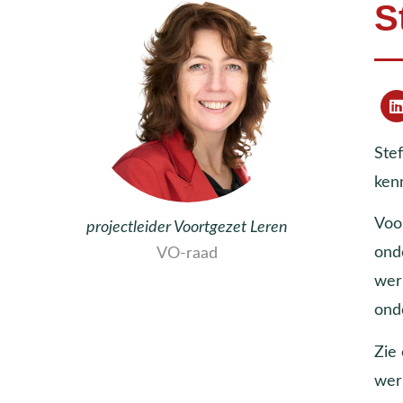
S
Ste
ken
Voo
projectleider Voortgezet Leren
ond
VO-raad
wer
ond
Zie
wer