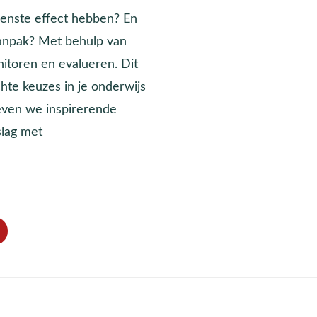
wenste effect hebben? En
aanpak? Met behulp van
itoren en evalueren. Dit
te keuzes in je onderwijs
even we inspirerende
slag met