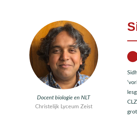
S
Sidh
‘vo
les
Docent biologie en NLT
CLZ
Christelijk Lyceum Zeist
gro