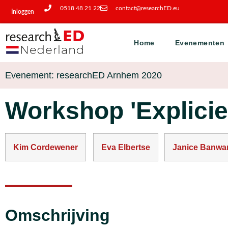
0518 48 21 22
contact@researchED.eu
Inloggen
Home
Evenementen
Evenement: researchED Arnhem 2020
Workshop 'Expliciet
Kim Cordewener
Eva Elbertse
Janice Banwar
Omschrijving