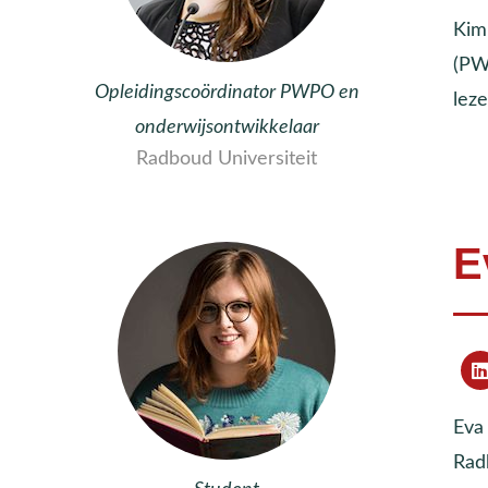
Kim
(PWP
Opleidingscoördinator PWPO en
lez
onderwijsontwikkelaar
Radboud Universiteit
E
Eva
Radb