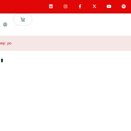
oep:
po
'