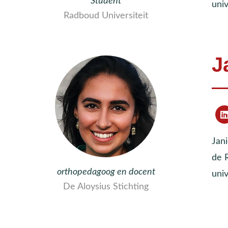
Student
univ
Radboud Universiteit
J
Jan
de R
orthopedagoog en docent
univ
De Aloysius Stichting