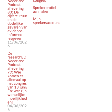
congres
Nederland
Podcast
Sprekerprofiel
aflevering
aanmaken
80: De
cijfercultuur
Mijn
en de
sprekersaccount
dodelijke
gevaren van
evidence-
informed
lesgeven
11/06/202
6
De
researchED
Nederland
Podcast
aflevering
79: Wie
komen er
allemaal op
het congres
van 13 juni?
En: wat zijn
wenselijke
moeilijkhed
en?
04/06/202
6