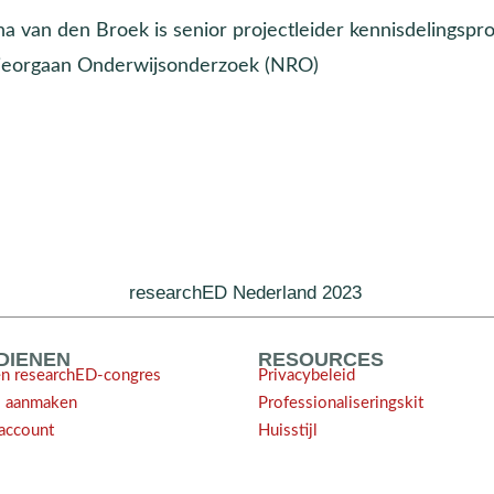
na van den Broek is senior projectleider kennisdelingsp
ieorgaan Onderwijsonderzoek (NRO)
researchED Nederland 2023
NDIENEN
RESOURCES
en researchED-congres
Privacybeleid
l aanmaken
Professionaliseringskit
account
Huisstijl