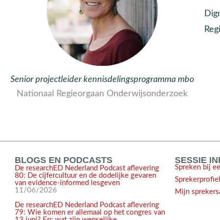
Dig
Reg
Senior projectleider kennisdelingsprogramma mbo
Nationaal Regieorgaan Onderwijsonderzoek
BLOGS EN PODCASTS
SESSIE I
Spreken bij e
De researchED Nederland Podcast aflevering
80: De cijfercultuur en de dodelijke gevaren
Sprekerprofie
van evidence-informed lesgeven
11/06/2026
Mijn sprekers
De researchED Nederland Podcast aflevering
79: Wie komen er allemaal op het congres van
13 juni? En: wat zijn wenselijke