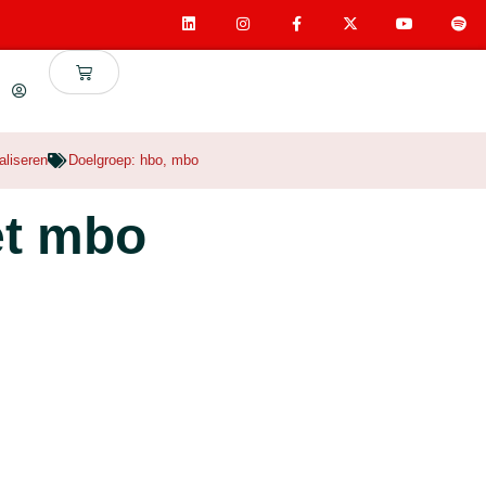
aliseren
Doelgroep:
hbo
,
mbo
et mbo