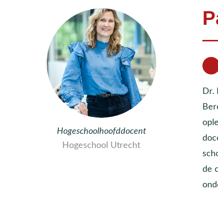
P
Dr.
Ber
ople
Hogeschoolhoofddocent
doc
Hogeschool Utrecht
scho
de 
ond