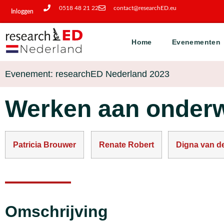
0518 48 21 22
contact@researchED.eu
Inloggen
Home
Evenementen
Evenement: researchED Nederland 2023
Werken aan onderwi
Patricia Brouwer
Renate Robert
Digna van d
Omschrijving