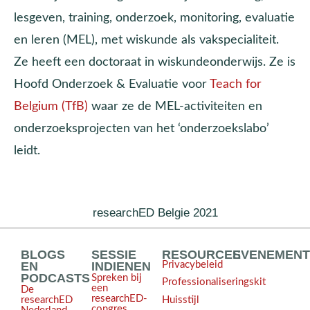
lesgeven, training, onderzoek, monitoring, evaluatie
en leren (MEL), met wiskunde als vakspecialiteit.
Ze heeft een doctoraat in wiskundeonderwijs. Ze is
Hoofd Onderzoek & Evaluatie voor
Teach for
Belgium (TfB)
waar ze de MEL-activiteiten en
onderzoeksprojecten van het ‘onderzoekslabo’
leidt.
researchED Belgie 2021
BLOGS
SESSIE
RESOURCES
EVENEMEN
EN
INDIENEN
Privacybeleid
PODCASTS
Spreken bij
Professionaliseringskit
een
De
researchED-
Huisstijl
researchED
congres