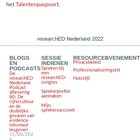
het
Talentenpaspoort
.
researchED Nederland 2022
BLOGS
SESSIE
RESOURCES
EVENEMEN
EN
INDIENEN
Privacybeleid
PODCASTS
Spreken bij
Professionaliseringskit
een
De
researchED-
Huisstijl
researchED
congres
Nederland
Podcast
Sprekerprofiel
aflevering
aanmaken
80: De
cijfercultuur
Mijn
en de
sprekersaccount
dodelijke
gevaren van
evidence-
informed
lesgeven
11/06/202
6