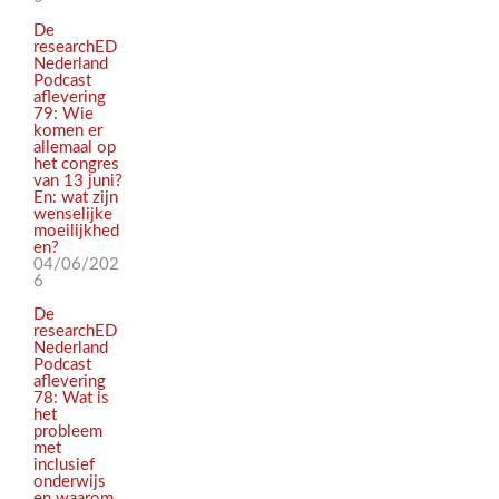
De
researchED
Nederland
Podcast
aflevering
79: Wie
komen er
allemaal op
het congres
van 13 juni?
En: wat zijn
wenselijke
moeilijkhed
en?
04/06/202
6
De
researchED
Nederland
Podcast
aflevering
78: Wat is
het
probleem
met
inclusief
onderwijs
en waarom