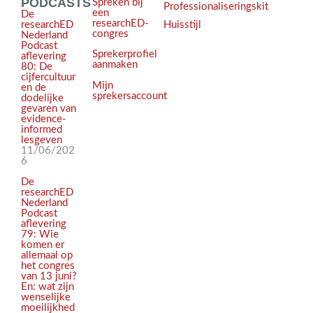
PODCASTS
Spreken bij
Professionaliseringskit
een
De
researchED-
Huisstijl
researchED
congres
Nederland
Podcast
Sprekerprofiel
aflevering
aanmaken
80: De
cijfercultuur
Mijn
en de
sprekersaccount
dodelijke
gevaren van
evidence-
informed
lesgeven
11/06/202
6
De
researchED
Nederland
Podcast
aflevering
79: Wie
komen er
allemaal op
het congres
van 13 juni?
En: wat zijn
wenselijke
moeilijkhed