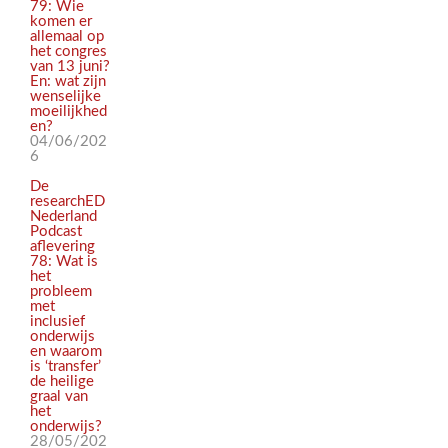
79: Wie
komen er
allemaal op
het congres
van 13 juni?
En: wat zijn
wenselijke
moeilijkhed
en?
04/06/202
6
De
researchED
Nederland
Podcast
aflevering
78: Wat is
het
probleem
met
inclusief
onderwijs
en waarom
is ‘transfer’
de heilige
graal van
het
onderwijs?
28/05/202