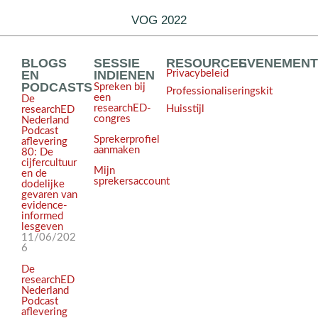
VOG 2022
BLOGS
SESSIE
RESOURCES
EVENEMEN
EN
INDIENEN
Privacybeleid
PODCASTS
Spreken bij
Professionaliseringskit
een
De
researchED-
Huisstijl
researchED
congres
Nederland
Podcast
Sprekerprofiel
aflevering
aanmaken
80: De
cijfercultuur
Mijn
en de
sprekersaccount
dodelijke
gevaren van
evidence-
informed
lesgeven
11/06/202
6
De
researchED
Nederland
Podcast
aflevering