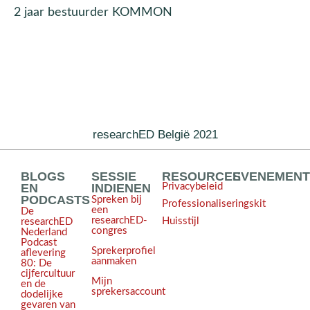
2 jaar bestuurder KOMMON
researchED België 2021
BLOGS
SESSIE
RESOURCES
EVENEMEN
EN
INDIENEN
Privacybeleid
PODCASTS
Spreken bij
Professionaliseringskit
een
De
researchED-
Huisstijl
researchED
congres
Nederland
Podcast
Sprekerprofiel
aflevering
aanmaken
80: De
cijfercultuur
Mijn
en de
sprekersaccount
dodelijke
gevaren van