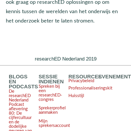
ook graag op researchED oplossingen op om
kennis tussen de werelden van het onderwijs en
het onderzoek beter te laten stromen.
researchED Nederland 2019
BLOGS
SESSIE
RESOURCES
EVENEMEN
EN
INDIENEN
Privacybeleid
PODCASTS
Spreken bij
Professionaliseringskit
een
De
researchED-
Huisstijl
researchED
congres
Nederland
Podcast
Sprekerprofiel
aflevering
aanmaken
80: De
cijfercultuur
Mijn
en de
sprekersaccount
dodelijke
gevaren van