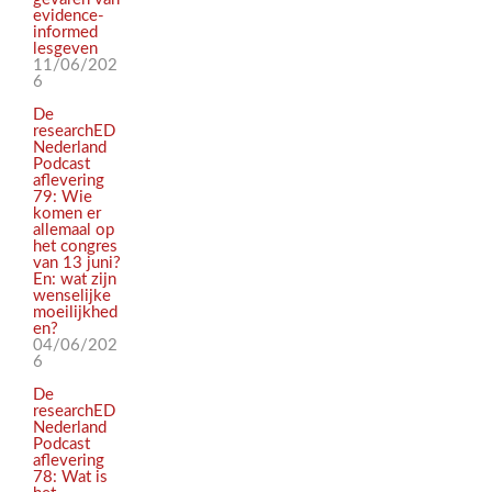
evidence-
informed
lesgeven
11/06/202
6
De
researchED
Nederland
Podcast
aflevering
79: Wie
komen er
allemaal op
het congres
van 13 juni?
En: wat zijn
wenselijke
moeilijkhed
en?
04/06/202
6
De
researchED
Nederland
Podcast
aflevering
78: Wat is