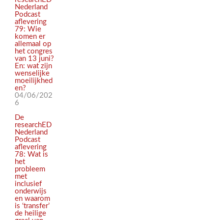
Nederland
Podcast
aflevering
79: Wie
komen er
allemaal op
het congres
van 13 juni?
En: wat zijn
wenselijke
moeilijkhed
en?
04/06/202
6
De
researchED
Nederland
Podcast
aflevering
78: Wat is
het
probleem
met
inclusief
onderwijs
en waarom
is ‘transfer’
de heilige