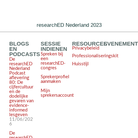
researchED Nederland 2023
BLOGS
SESSIE
RESOURCES
EVENEMEN
EN
INDIENEN
Privacybeleid
PODCASTS
Spreken bij
Professionaliseringskit
een
De
researchED-
Huisstijl
researchED
congres
Nederland
Podcast
Sprekerprofiel
aflevering
aanmaken
80: De
cijfercultuur
Mijn
en de
sprekersaccount
dodelijke
gevaren van
evidence-
informed
lesgeven
11/06/202
6
De
researchED