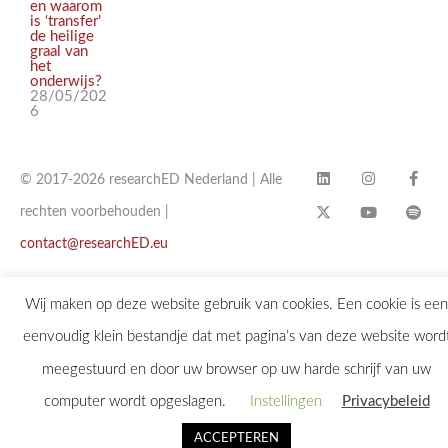
en waarom
is ‘transfer’
de heilige
graal van
het
onderwijs?
28/05/202
6
© 2017-2026 researchED Nederland | Alle
rechten voorbehouden |
contact@researchED.eu
Wij maken op deze website gebruik van cookies. Een cookie is een
eenvoudig klein bestandje dat met pagina’s van deze website word
meegestuurd en door uw browser op uw harde schrijf van uw
computer wordt opgeslagen.
Instellingen
Privacybeleid
ACCEPTEREN