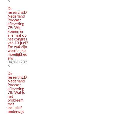
6
De
researchED
Nederland
Podcast
aflevering
79: Wie
komen er
allemaal op
het congres
van 13 juni?
En: wat zijn
wenselijke
moeilijkhed
en?
04/06/202
6
De
researchED
Nederland
Podcast
aflevering
78: Wat is
het
probleem
met
inclusief
onderwijs