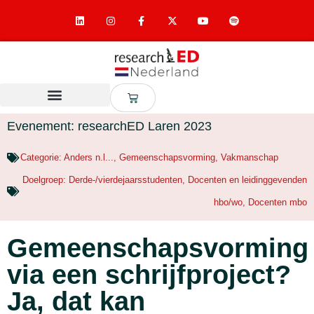
Evenement: researchED Laren 2023
Categorie:
Anders n.l...
,
Gemeenschapsvorming
,
Vakmanschap
Doelgroep:
Derde-/vierdejaarsstudenten
,
Docenten en leidinggevenden
hbo/wo
,
Docenten mbo
Gemeenschapsvorming
via een schrijfproject?
Ja, dat kan