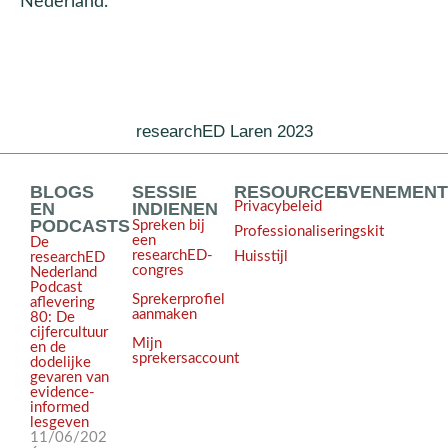
Nederland.
researchED Laren 2023
BLOGS
SESSIE
RESOURCES
EVENEMEN
EN
INDIENEN
Privacybeleid
PODCASTS
Spreken bij
Professionaliseringskit
een
De
researchED-
Huisstijl
researchED
congres
Nederland
Podcast
Sprekerprofiel
aflevering
aanmaken
80: De
cijfercultuur
Mijn
en de
sprekersaccount
dodelijke
gevaren van
evidence-
informed
lesgeven
11/06/202