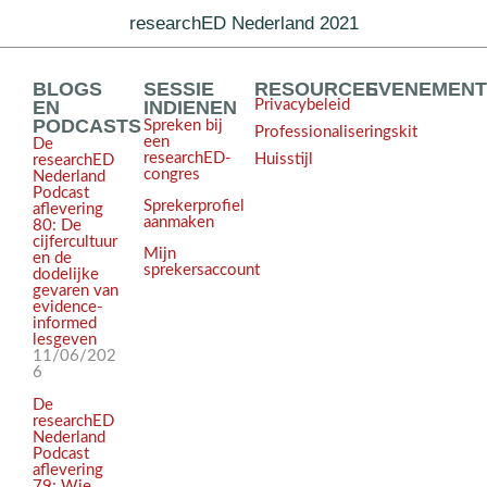
researchED Nederland 2021
BLOGS
SESSIE
RESOURCES
EVENEMEN
EN
INDIENEN
Privacybeleid
PODCASTS
Spreken bij
Professionaliseringskit
een
De
researchED-
Huisstijl
researchED
congres
Nederland
Podcast
Sprekerprofiel
aflevering
aanmaken
80: De
cijfercultuur
Mijn
en de
sprekersaccount
dodelijke
gevaren van
evidence-
informed
lesgeven
11/06/202
6
De
researchED
Nederland
Podcast
aflevering
79: Wie