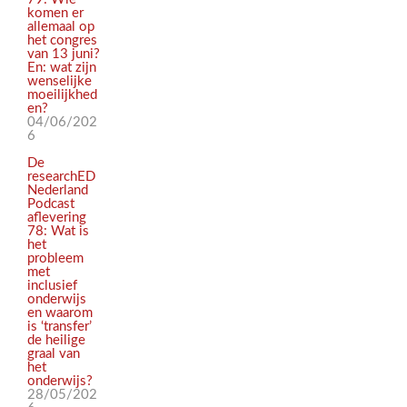
komen er
allemaal op
het congres
van 13 juni?
En: wat zijn
wenselijke
moeilijkhed
en?
04/06/202
6
De
researchED
Nederland
Podcast
aflevering
78: Wat is
het
probleem
met
inclusief
onderwijs
en waarom
is ‘transfer’
de heilige
graal van
het
onderwijs?
28/05/202