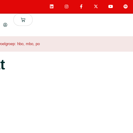
oelgroep:
hbo
,
mbo
,
po
t