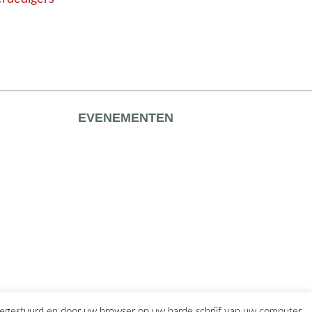
EVENEMENTEN
eegestuurd en door uw browser op uw harde schrijf van uw computer