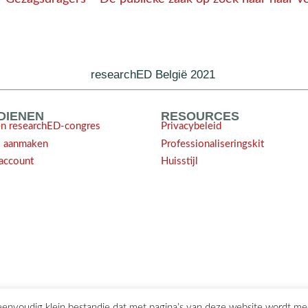
researchED België 2021
NDIENEN
RESOURCES
en researchED-congres
Privacybeleid
l aanmaken
Professionaliseringskit
account
Huisstijl
 eenvoudig klein bestandje dat met pagina’s van deze website wordt m