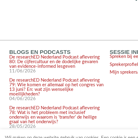
BLOGS EN PODCASTS
SESSIE I
Spreken bij e
De researchED Nederland Podcast aflevering
80: De cijfercultuur en de dodelijke gevaren
Sprekerprofie
van evidence-informed lesgeven
11/06/2026
Mijn sprekers
De researchED Nederland Podcast aflevering
79: Wie komen er allemaal op het congres van
13 juni? En: wat zijn wenselijke
moeilijkheden?
04/06/2026
De researchED Nederland Podcast aflevering
78: Wat is het probleem met inclusief
onderwijs en waarom is ‘transfer’ de heilige
graal van het onderwijs?
28/05/2026
Wij maken op deze website gebruik van cookies. Een cookie is een