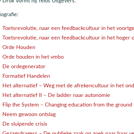
y Drok vormt hij Telos Uitgevers.
iografie:
Toetsrevolutie, naar een feedbackcultuur in het voortg
Toetsrevolutie, naar een feedbackcultuur in het hoger 
Orde Houden
Orde houden in het vmbo
De ordegenerator
Formatief Handelen
Het alternatief – Weg met de afrekencultuur in het ond
Het alternatief II – De ladder naar autonomie
Flip the System – Changing education from the ground
Neem gewoon ontslag
De sluipende crisis
Gezagsdragers – De publieke zaak op zoek naar haar v