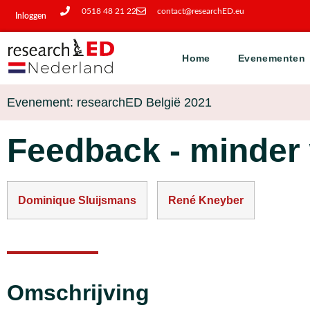
0518 48 21 22
contact@researchED.eu
Inloggen
Home
Evenementen
Evenement: researchED België 2021
Feedback - minder 
Dominique Sluijsmans
René Kneyber
Omschrijving