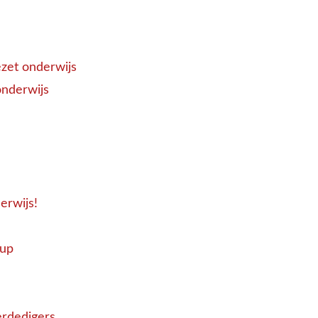
ezet onderwijs
onderwijs
erwijs!
 up
erdedigers