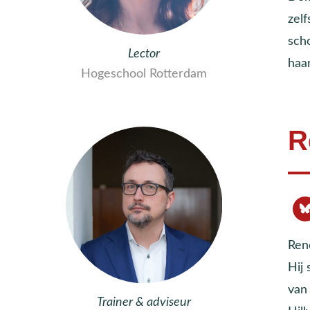
zel
sch
Lector
haar
Hogeschool Rotterdam
R
Ren
Hij
van
Trainer & adviseur