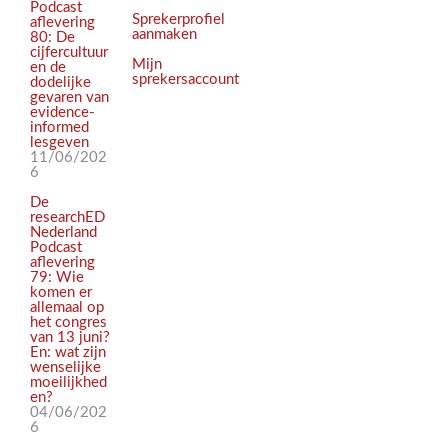
Podcast
Sprekerprofiel
aflevering
aanmaken
80: De
cijfercultuur
Mijn
en de
sprekersaccount
dodelijke
gevaren van
evidence-
informed
lesgeven
11/06/202
6
De
researchED
Nederland
Podcast
aflevering
79: Wie
komen er
allemaal op
het congres
van 13 juni?
En: wat zijn
wenselijke
moeilijkhed
en?
04/06/202
6