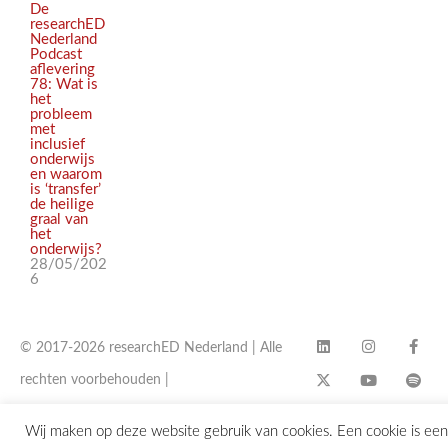
De
researchED
Nederland
Podcast
aflevering
78: Wat is
het
probleem
met
inclusief
onderwijs
en waarom
is ‘transfer’
de heilige
graal van
het
onderwijs?
28/05/202
6
© 2017-2026 researchED Nederland | Alle
rechten voorbehouden |
contact@researchED.eu
Wij maken op deze website gebruik van cookies. Een cookie is een