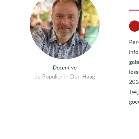
Per-
inf
geb
Docent vo
less
de Populier in Den Haag
201
Twij
goe