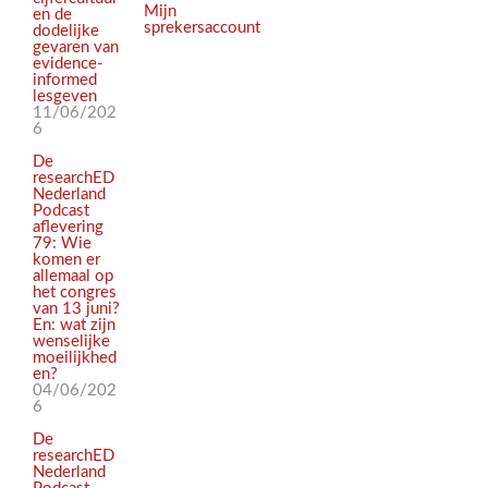
Mijn
en de
sprekersaccount
dodelijke
gevaren van
evidence-
informed
lesgeven
11/06/202
6
De
researchED
Nederland
Podcast
aflevering
79: Wie
komen er
allemaal op
het congres
van 13 juni?
En: wat zijn
wenselijke
moeilijkhed
en?
04/06/202
6
De
researchED
Nederland