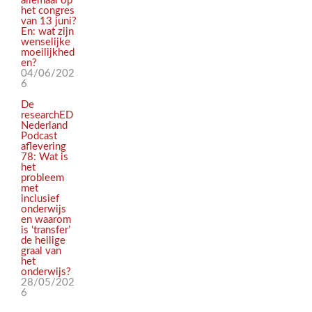
allemaal op
het congres
van 13 juni?
En: wat zijn
wenselijke
moeilijkhed
en?
04/06/202
6
De
researchED
Nederland
Podcast
aflevering
78: Wat is
het
probleem
met
inclusief
onderwijs
en waarom
is ‘transfer’
de heilige
graal van
het
onderwijs?
28/05/202
6