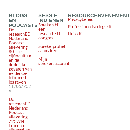
BLOGS
SESSIE
RESOURCES
EVENEMEN
EN
INDIENEN
Privacybeleid
PODCASTS
Spreken bij
Professionaliseringskit
een
De
researchED-
Huisstijl
researchED
congres
Nederland
Podcast
Sprekerprofiel
aflevering
aanmaken
80: De
cijfercultuur
Mijn
en de
sprekersaccount
dodelijke
gevaren van
evidence-
informed
lesgeven
11/06/202
6
De
researchED
Nederland
Podcast
aflevering
79: Wie
komen er