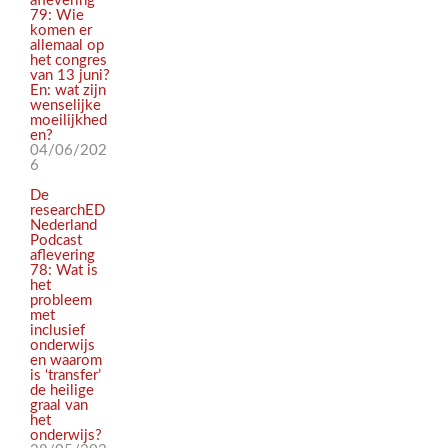
aflevering
79: Wie
komen er
allemaal op
het congres
van 13 juni?
En: wat zijn
wenselijke
moeilijkhed
en?
04/06/202
6
De
researchED
Nederland
Podcast
aflevering
78: Wat is
het
probleem
met
inclusief
onderwijs
en waarom
is ‘transfer’
de heilige
graal van
het
onderwijs?