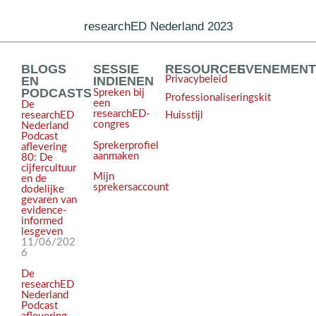
researchED Nederland 2023
BLOGS
SESSIE
RESOURCES
EVENEMEN
EN
INDIENEN
Privacybeleid
PODCASTS
Spreken bij
Professionaliseringskit
een
De
researchED-
Huisstijl
researchED
congres
Nederland
Podcast
Sprekerprofiel
aflevering
aanmaken
80: De
cijfercultuur
Mijn
en de
sprekersaccount
dodelijke
gevaren van
evidence-
informed
lesgeven
11/06/202
6
De
researchED
Nederland
Podcast