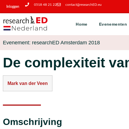
0518 48 21 22
contact@researchED.eu
Inloggen
Home
Evenementen
Evenement: researchED Amsterdam 2018
De complexiteit va
Mark van der Veen
Omschrijving