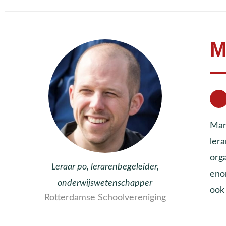
M
Mark
lera
org
Leraar po, lerarenbegeleider,
eno
onderwijswetenschapper
ook 
Rotterdamse Schoolvereniging