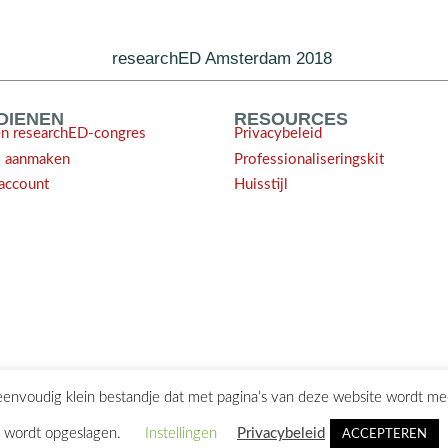
researchED Amsterdam 2018
NDIENEN
RESOURCES
en researchED-congres
Privacybeleid
l aanmaken
Professionaliseringskit
account
Huisstijl
 eenvoudig klein bestandje dat met pagina’s van deze website wordt m
ontact@researchED.eu
wordt opgeslagen.
Instellingen
Privacybeleid
ACCEPTEREN