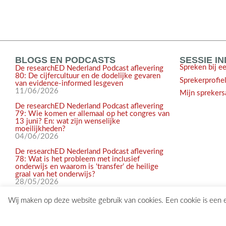
BLOGS EN PODCASTS
SESSIE I
Spreken bij e
De researchED Nederland Podcast aflevering
80: De cijfercultuur en de dodelijke gevaren
Sprekerprofie
van evidence-informed lesgeven
11/06/2026
Mijn sprekers
De researchED Nederland Podcast aflevering
79: Wie komen er allemaal op het congres van
13 juni? En: wat zijn wenselijke
moeilijkheden?
04/06/2026
De researchED Nederland Podcast aflevering
78: Wat is het probleem met inclusief
onderwijs en waarom is ‘transfer’ de heilige
graal van het onderwijs?
28/05/2026
Wij maken op deze website gebruik van cookies. Een cookie is een
© 2017-2026 researchED Nederland | Alle rechten voorbehouden |
c