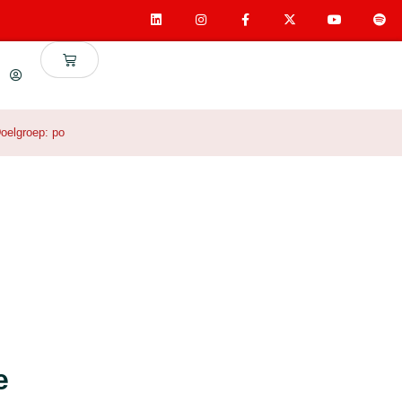
oelgroep:
po
e