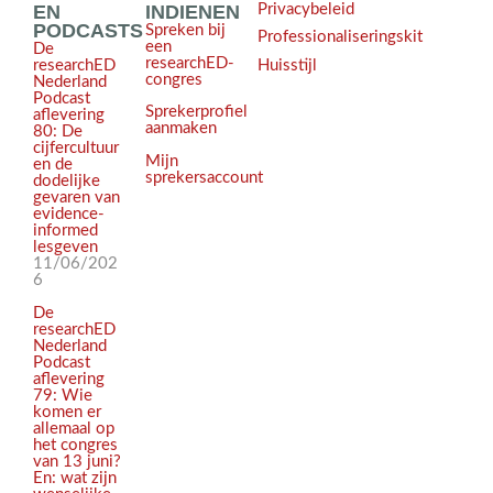
EN
INDIENEN
Privacybeleid
PODCASTS
Spreken bij
Professionaliseringskit
een
De
researchED-
Huisstijl
researchED
congres
Nederland
Podcast
Sprekerprofiel
aflevering
aanmaken
80: De
cijfercultuur
Mijn
en de
sprekersaccount
dodelijke
gevaren van
evidence-
informed
lesgeven
11/06/202
6
De
researchED
Nederland
Podcast
aflevering
79: Wie
komen er
allemaal op
het congres
van 13 juni?
En: wat zijn