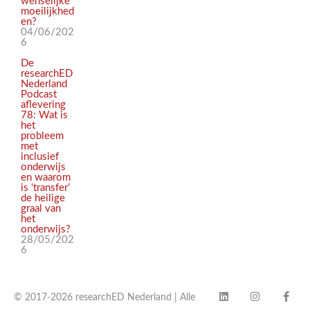
wenselijke
moeilijkhed
en?
04/06/202
6
De
researchED
Nederland
Podcast
aflevering
78: Wat is
het
probleem
met
inclusief
onderwijs
en waarom
is ‘transfer’
de heilige
graal van
het
onderwijs?
28/05/202
6
© 2017-2026 researchED Nederland | Alle