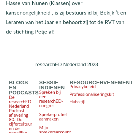
Hasse van Nunen (Klassen) over
kansenongelijkheid , is zij bestuurslid bij Bekijk ‘t en
Leraren van het Jaar en behoort zij tot de RVT van
de stichting Petje af!
researchED Nederland 2023
BLOGS
SESSIE
RESOURCES
EVENEMEN
EN
INDIENEN
Privacybeleid
PODCASTS
Spreken bij
Professionaliseringskit
een
De
researchED-
Huisstijl
researchED
congres
Nederland
Podcast
Sprekerprofiel
aflevering
aanmaken
80: De
cijfercultuur
Mijn
en de
sprekersaccount