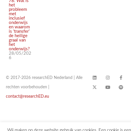
78: Wat is
het
probleem
met
inclusief
onderwijs
en waarom
is ‘transfer’
de heilige
graal van
het
onderwijs?
28/05/202
6
© 2017-2026 researchED Nederland | Alle
rechten voorbehouden |
contact@researchED.eu
Wij maken op deze website gebruik van cookies. Een cookie is een