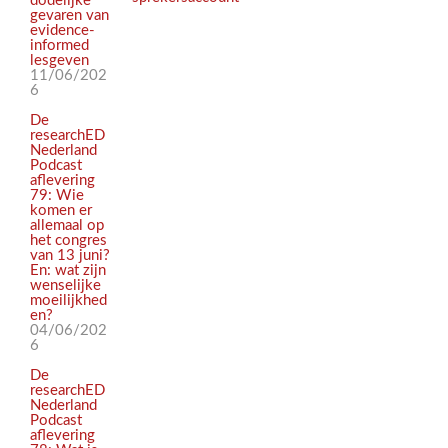
dodelijke
gevaren van
evidence-
informed
lesgeven
11/06/202
6
De
researchED
Nederland
Podcast
aflevering
79: Wie
komen er
allemaal op
het congres
van 13 juni?
En: wat zijn
wenselijke
moeilijkhed
en?
04/06/202
6
De
researchED
Nederland
Podcast
aflevering