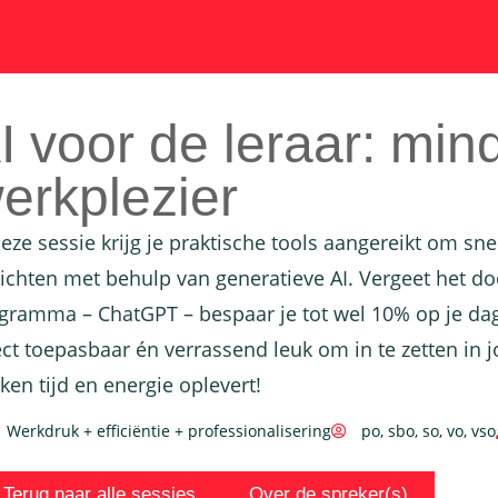
I voor de leraar: mi
erkplezier
deze sessie krijg je praktische tools aangereikt om sn
lichten met behulp van generatieve AI. Vergeet het do
gramma – ChatGPT – bespaar je tot wel 10% op je dage
ect toepasbaar én verrassend leuk om in te zetten in j
ken tijd en energie oplevert!
Werkdruk + efficiëntie + professionalisering
po
,
sbo
,
so
,
vo
,
vso
Terug naar alle sessies
Over de spreker(s)