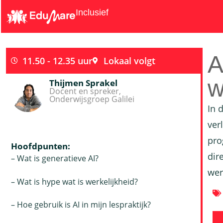
Inclusief
A
11.50 - 12.35 uur
Lokaal volgt
w
Thijmen Sprakel
Docent en spreker,
Onderwijsgroep Galilei
In 
ver
pro
Hoofdpunten:
dir
– Wat is generatieve AI?
wer
– Wat is hype wat is werkelijkheid?
– Hoe gebruik is AI in mijn lespraktijk?