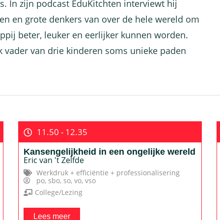
s. In zijn podcast EduKitchten interviewt hij
sten en grote denkers van over de hele wereld om
pij beter, leuker en eerlijker kunnen worden.
k vader van drie kinderen soms unieke paden
11.50 - 12.35
Kansengelijkheid in een ongelijke wereld
Eric van 't Zelfde
Werkdruk + efficiëntie + professionalisering
po
,
sbo
,
so
,
vo
,
vso
College/Lezing
Lees meer