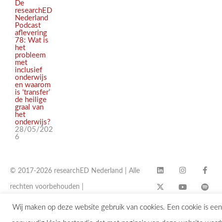
De
researchED
Nederland
Podcast
aflevering
78: Wat is
het
probleem
met
inclusief
onderwijs
en waarom
is ‘transfer’
de heilige
graal van
het
onderwijs?
28/05/202
6
© 2017-2026 researchED Nederland | Alle
rechten voorbehouden |
contact@researchED.eu
Wij maken op deze website gebruik van cookies. Een cookie is een