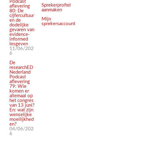
Podcast
Sprekerprofiel
aflevering
aanmaken
80: De
cijfercultuur
Mijn
en de
sprekersaccount
dodelijke
gevaren van
evidence-
informed
lesgeven
11/06/202
6
De
researchED
Nederland
Podcast
aflevering
79: Wie
komen er
allemaal op
het congres
van 13 juni?
En: wat zijn
wenselijke
moeilijkhed
en?
04/06/202
6