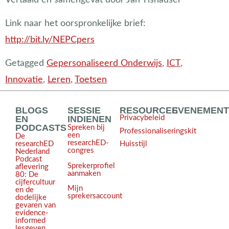
Link naar het oorspronkelijke brief:
http://bit.ly/NEPCpers
Getagged
Gepersonaliseerd Onderwijs
,
ICT
,
Innovatie
,
Leren
,
Toetsen
BLOGS
SESSIE
RESOURCES
EVENEMEN
EN
INDIENEN
Privacybeleid
PODCASTS
Spreken bij
Professionaliseringskit
een
De
researchED-
Huisstijl
researchED
congres
Nederland
Podcast
Sprekerprofiel
aflevering
aanmaken
80: De
cijfercultuur
Mijn
en de
sprekersaccount
dodelijke
gevaren van
evidence-
informed
lesgeven