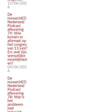
11/06/202
6
De
researchED
Nederland
Podcast
aflevering
79: Wie
komen er
allemaal op
het congres
van 13 juni?
En: wat zijn
wenselijke
moeilijkhed
en?
04/06/202
6
De
researchED
Nederland
Podcast
aflevering
78: Wat is
het
probleem
met