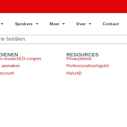
Sprekers
Meer
Over
Contact
e bekijken.
NDIENEN
RESOURCES
en researchED-congres
Privacybeleid
l aanmaken
Professionaliseringskit
account
Huisstijl