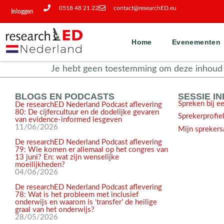
0518 48 21 22
contact@researchED.eu
Inloggen
Home
Evenementen
Je hebt geen toestemming om deze inhoud t
BLOGS EN PODCASTS
SESSIE I
Spreken bij e
De researchED Nederland Podcast aflevering
80: De cijfercultuur en de dodelijke gevaren
Sprekerprofie
van evidence-informed lesgeven
11/06/2026
Mijn sprekers
De researchED Nederland Podcast aflevering
79: Wie komen er allemaal op het congres van
13 juni? En: wat zijn wenselijke
moeilijkheden?
04/06/2026
De researchED Nederland Podcast aflevering
78: Wat is het probleem met inclusief
onderwijs en waarom is ‘transfer’ de heilige
graal van het onderwijs?
28/05/2026