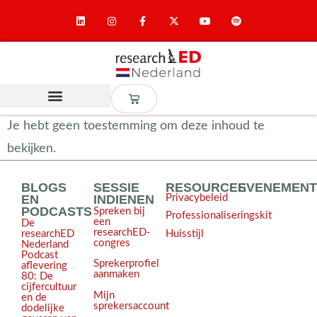
Je hebt geen toestemming om deze inhoud te
bekijken.
BLOGS
SESSIE
RESOURCES
EVENEMEN
EN
INDIENEN
Privacybeleid
PODCASTS
Spreken bij
Professionaliseringskit
een
De
researchED-
Huisstijl
researchED
congres
Nederland
Podcast
Sprekerprofiel
aflevering
aanmaken
80: De
cijfercultuur
Mijn
en de
sprekersaccount
dodelijke