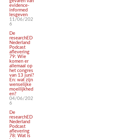
gevaren van
evidence-
informed
lesgeven
11/06/202
6
De
researchED
Nederland
Podcast
aflevering
79: Wie
komen er
allemaal op
het congres
van 13 juni?
En: wat zijn
wenselijke
moeilijkhed
en?
04/06/202
6
De
researchED
Nederland
Podcast
aflevering
78: Wat is