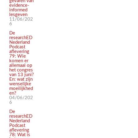
gevaren van
evidence-
informed
lesgeven
11/06/202
6
De
researchED
Nederland
Podcast
aflevering
79: Wie
komen er
allemaal op
het congres
van 13 juni?
En: wat zijn
wenselijke
moeilijkhed
en?
04/06/202
6
De
researchED
Nederland
Podcast
aflevering
78: Wat is