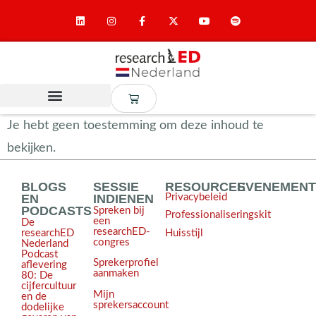
Je hebt geen toestemming om deze inhoud te
bekijken.
BLOGS
SESSIE
RESOURCES
EVENEMEN
EN
INDIENEN
Privacybeleid
PODCASTS
Spreken bij
Professionaliseringskit
een
De
researchED-
Huisstijl
researchED
congres
Nederland
Podcast
Sprekerprofiel
aflevering
aanmaken
80: De
cijfercultuur
Mijn
en de
sprekersaccount
dodelijke