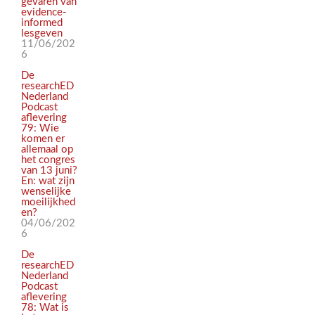
gevaren van
evidence-
informed
lesgeven
11/06/202
6
De
researchED
Nederland
Podcast
aflevering
79: Wie
komen er
allemaal op
het congres
van 13 juni?
En: wat zijn
wenselijke
moeilijkhed
en?
04/06/202
6
De
researchED
Nederland
Podcast
aflevering
78: Wat is