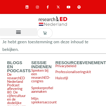
Je hebt geen toestemming om deze inhoud te
bekijken.
BLOGS
SESSIE
RESOURCES
EVENEMEN
EN
INDIENEN
Privacybeleid
PODCASTS
Spreken bij
Professionaliseringskit
een
De
researchED-
Huisstijl
researchED
congres
Nederland
Podcast
Sprekerprofiel
aflevering
aanmaken
80: De
cijfercultuur
Mijn
en de
sprekersaccount
dodelijke