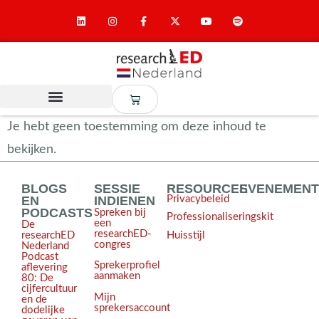
Je hebt geen toestemming om deze inhoud te
bekijken.
BLOGS
SESSIE
RESOURCES
EVENEMEN
EN
INDIENEN
Privacybeleid
PODCASTS
Spreken bij
Professionaliseringskit
een
De
researchED-
Huisstijl
researchED
congres
Nederland
Podcast
Sprekerprofiel
aflevering
aanmaken
80: De
cijfercultuur
Mijn
en de
sprekersaccount
dodelijke