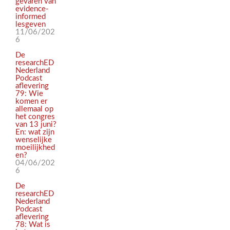
gevaren van
evidence-
informed
lesgeven
11/06/202
6
De
researchED
Nederland
Podcast
aflevering
79: Wie
komen er
allemaal op
het congres
van 13 juni?
En: wat zijn
wenselijke
moeilijkhed
en?
04/06/202
6
De
researchED
Nederland
Podcast
aflevering
78: Wat is