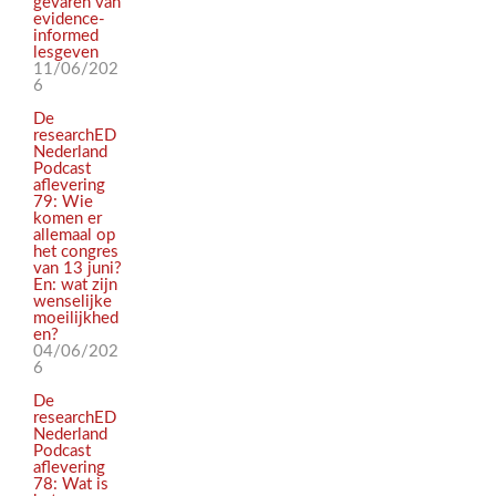
gevaren van
evidence-
informed
lesgeven
11/06/202
6
De
researchED
Nederland
Podcast
aflevering
79: Wie
komen er
allemaal op
het congres
van 13 juni?
En: wat zijn
wenselijke
moeilijkhed
en?
04/06/202
6
De
researchED
Nederland
Podcast
aflevering
78: Wat is