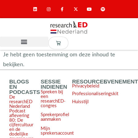
Je hebt geen toestemming om deze inhoud te
bekijken.
BLOGS
SESSIE
RESOURCES
EVENEMEN
EN
INDIENEN
Privacybeleid
PODCASTS
Spreken bij
Professionaliseringskit
een
De
researchED-
Huisstijl
researchED
congres
Nederland
Podcast
Sprekerprofiel
aflevering
aanmaken
80: De
cijfercultuur
Mijn
en de
sprekersaccount
dodelijke