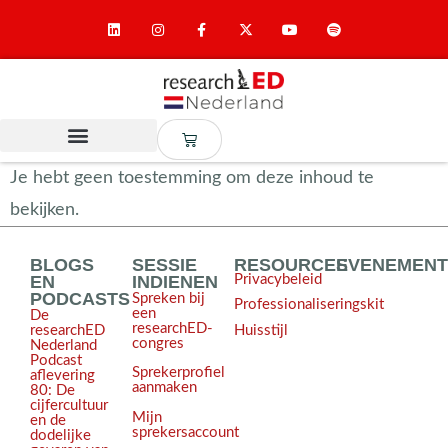
Je hebt geen toestemming om deze inhoud te
bekijken.
BLOGS
SESSIE
RESOURCES
EVENEMEN
EN
INDIENEN
Privacybeleid
PODCASTS
Spreken bij
Professionaliseringskit
een
De
researchED-
Huisstijl
researchED
congres
Nederland
Podcast
Sprekerprofiel
aflevering
aanmaken
80: De
cijfercultuur
Mijn
en de
sprekersaccount
dodelijke