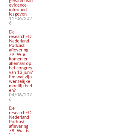
gevaren van
evidence-
informed
lesgeven
11/06/202
6
De
researchED
Nederland
Podcast
aflevering
79: Wie
komen er
allemaal op
het congres
van 13 juni?
En: wat zijn
wenselijke
moeilijkhed
en?
04/06/202
6
De
researchED
Nederland
Podcast
aflevering
78: Wat is