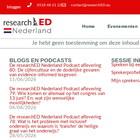
0518 48 21 22
contact@researchED.eu
Inloggen
Home
Evenementen
Je hebt geen toestemming om deze inhoud t
BLOGS EN PODCASTS
SESSIE I
Spreken bij e
De researchED Nederland Podcast aflevering
80: De cijfercultuur en de dodelijke gevaren
Sprekerprofie
van evidence-informed lesgeven
11/06/2026
Mijn sprekers
De researchED Nederland Podcast aflevering
79: Wie komen er allemaal op het congres van
13 juni? En: wat zijn wenselijke
moeilijkheden?
04/06/2026
De researchED Nederland Podcast aflevering
78: Wat is het probleem met inclusief
onderwijs en waarom is ‘transfer’ de heilige
graal van het onderwijs?
28/05/2026