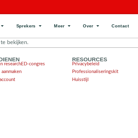
Sprekers
Meer
Over
Contact
e bekijken.
NDIENEN
RESOURCES
en researchED-congres
Privacybeleid
l aanmaken
Professionaliseringskit
account
Huisstijl