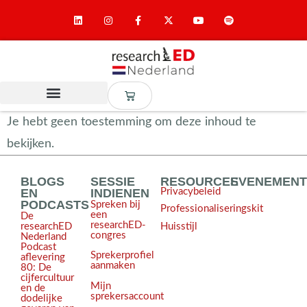
Je hebt geen toestemming om deze inhoud te
bekijken.
BLOGS
SESSIE
RESOURCES
EVENEMEN
EN
INDIENEN
Privacybeleid
PODCASTS
Spreken bij
Professionaliseringskit
een
De
researchED-
Huisstijl
researchED
congres
Nederland
Podcast
Sprekerprofiel
aflevering
aanmaken
80: De
cijfercultuur
Mijn
en de
sprekersaccount
dodelijke