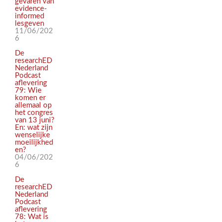
gevaren van
evidence-
informed
lesgeven
11/06/202
6
De
researchED
Nederland
Podcast
aflevering
79: Wie
komen er
allemaal op
het congres
van 13 juni?
En: wat zijn
wenselijke
moeilijkhed
en?
04/06/202
6
De
researchED
Nederland
Podcast
aflevering
78: Wat is