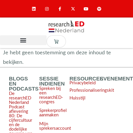
Je hebt geen toestemming om deze inhoud te
bekijken.
BLOGS
SESSIE
RESOURCES
EVENEMEN
EN
INDIENEN
Privacybeleid
PODCASTS
Spreken bij
Professionaliseringskit
een
De
researchED-
Huisstijl
researchED
congres
Nederland
Podcast
Sprekerprofiel
aflevering
aanmaken
80: De
cijfercultuur
Mijn
en de
sprekersaccount
dodelijke