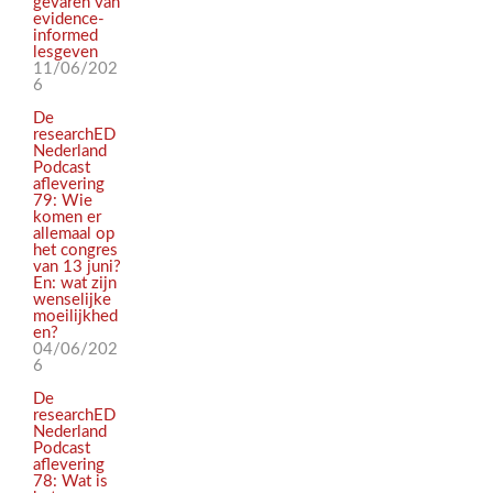
gevaren van
evidence-
informed
lesgeven
11/06/202
6
De
researchED
Nederland
Podcast
aflevering
79: Wie
komen er
allemaal op
het congres
van 13 juni?
En: wat zijn
wenselijke
moeilijkhed
en?
04/06/202
6
De
researchED
Nederland
Podcast
aflevering
78: Wat is