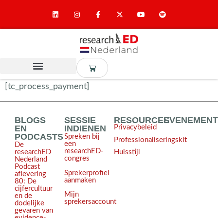
[tc_process_payment]
BLOGS
SESSIE
RESOURCES
EVENEMEN
EN
INDIENEN
Privacybeleid
PODCASTS
Spreken bij
Professionaliseringskit
een
De
researchED-
Huisstijl
researchED
congres
Nederland
Podcast
Sprekerprofiel
aflevering
aanmaken
80: De
cijfercultuur
Mijn
en de
sprekersaccount
dodelijke
gevaren van
evidence-