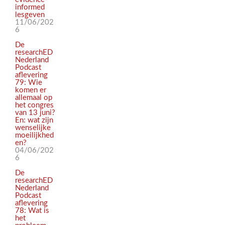
informed
lesgeven
11/06/202
6
De
researchED
Nederland
Podcast
aflevering
79: Wie
komen er
allemaal op
het congres
van 13 juni?
En: wat zijn
wenselijke
moeilijkhed
en?
04/06/202
6
De
researchED
Nederland
Podcast
aflevering
78: Wat is
het