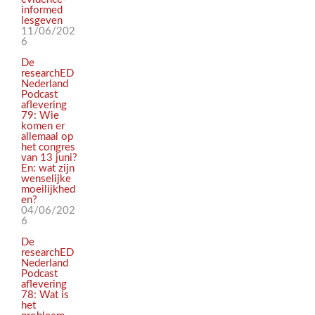
informed
lesgeven
11/06/202
6
De
researchED
Nederland
Podcast
aflevering
79: Wie
komen er
allemaal op
het congres
van 13 juni?
En: wat zijn
wenselijke
moeilijkhed
en?
04/06/202
6
De
researchED
Nederland
Podcast
aflevering
78: Wat is
het