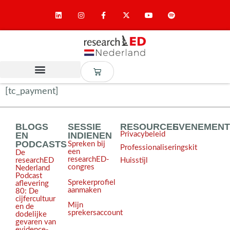
[tc_payment]
BLOGS
SESSIE
RESOURCES
EVENEMEN
EN
INDIENEN
Privacybeleid
PODCASTS
Spreken bij
Professionaliseringskit
een
De
researchED-
Huisstijl
researchED
congres
Nederland
Podcast
Sprekerprofiel
aflevering
aanmaken
80: De
cijfercultuur
Mijn
en de
sprekersaccount
dodelijke
gevaren van
evidence-